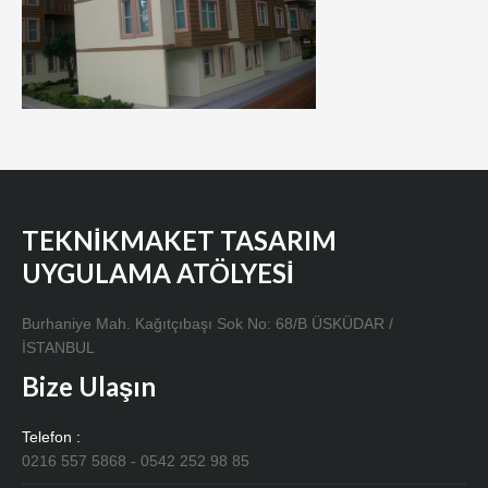
TEKNİKMAKET TASARIM
UYGULAMA ATÖLYESİ
Burhaniye Mah. Kağıtçıbaşı Sok No: 68/B ÜSKÜDAR /
İSTANBUL
Bize Ulaşın
Telefon :
0216 557 5868 - 0542 252 98 85