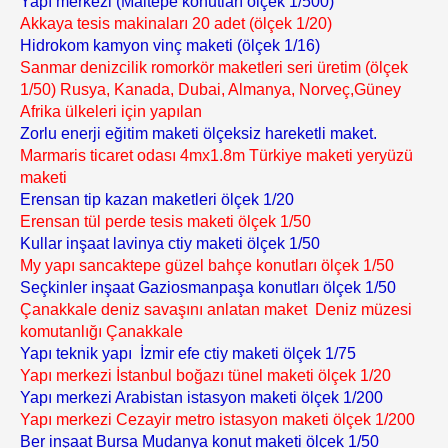
Yapı merkezi (Maltepe konutları ölçek 1/500)
Akkaya tesis makinaları 20 adet (ölçek 1/20)
Hidrokom kamyon vinç maketi (ölçek 1/16)
Sanmar denizcilik romorkör maketleri seri üretim (ölçek
1/50) Rusya, Kanada, Dubai, Almanya, Norveç,Güney
Afrika ülkeleri için yapılan
Zorlu enerji eğitim maketi ölçeksiz hareketli maket.
Marmaris ticaret odası 4mx1.8m Türkiye maketi yeryüzü
maketi
Erensan tip kazan maketleri ölçek 1/20
Erensan tül perde tesis maketi ölçek 1/50
Kullar inşaat lavinya ctiy maketi ölçek 1/50
My yapı sancaktepe güzel bahçe konutları ölçek 1/50
Seçkinler inşaat Gaziosmanpaşa konutları ölçek 1/50
Çanakkale deniz savaşını anlatan maket Deniz müzesi
komutanlığı Çanakkale
Yapı teknik yapı İzmir efe ctiy maketi ölçek 1/75
Yapı merkezi İstanbul boğazı tünel maketi ölçek 1/20
Yapı merkezi Arabistan istasyon maketi ölçek 1/200
Yapı merkezi Cezayir metro istasyon maketi ölçek 1/200
Ber inşaat Bursa Mudanya konut maketi ölçek 1/50