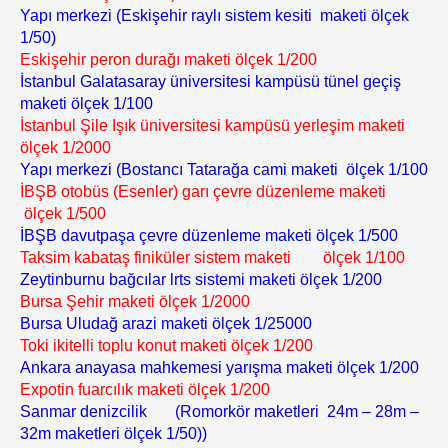
Yapı merkezi (Eskişehir raylı sistem kesiti maketi ölçek
1/50)
Eskişehir peron durağı maketi ölçek 1/200
İstanbul Galatasaray üniversitesi kampüsü tünel geçiş
maketi ölçek 1/100
İstanbul Şile Işık üniversitesi kampüsü yerleşim maketi
ölçek 1/2000
Yapı merkezi (Bostancı Tatarağa cami maketi ölçek 1/100
İBŞB otobüs (Esenler) garı çevre düzenleme maketi
ölçek 1/500
İBŞB davutpaşa çevre düzenleme maketi ölçek 1/500
Taksim kabataş finiküler sistem maketi ölçek 1/100
Zeytinburnu bağcılar lrts sistemi maketi ölçek 1/200
Bursa Şehir maketi ölçek 1/2000
Bursa Uludağ arazi maketi ölçek 1/25000
Toki ikitelli toplu konut maketi ölçek 1/200
Ankara anayasa mahkemesi yarışma maketi ölçek 1/200
Expotin fuarcılık maketi ölçek 1/200
Sanmar denizcilik (Romorkör maketleri 24m – 28m –
32m maketleri ölçek 1/50))