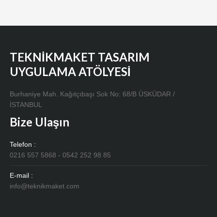
TEKNİKMAKET TASARIM
UYGULAMA ATÖLYESİ
Burhaniye Mah. Kağıtçıbaşı Sok No: 68/B ÜSKÜDAR /
İSTANBUL
Bize Ulaşın
Telefon :
0216 557 5868 - 0542 252 98 85
E-mail :
info@teknikmaket.com